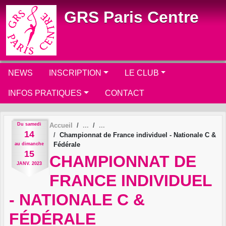
Panneau de gestion des cookies
GRS Paris Centre
NEWS
INSCRIPTION
LE CLUB
INFOS PRATIQUES
CONTACT
Du
samedi
Accueil
14
Championnat de France individuel - Nationale C &
Fédérale
au
dimanche
15
CHAMPIONNAT DE
JANV.
2023
FRANCE INDIVIDUEL
- NATIONALE C &
FÉDÉRALE