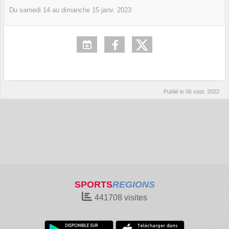
Du
samedi
14
au
dimanche
15
janv.
2023
Publié le
06 sept. 2022
SPORTS
REGIONS
441708
visites