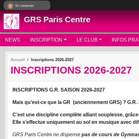
Panneau de gestion des cookies
Se connecter
GRS Paris Centre
NEWS
INSCRIPTION
LE CLUB
INFOS PRA
Accueil
Inscriptions 2026-2027
INSCRIPTIONS 2026-2027
INSCRIPTIONS G.R. SAISON 2026-2027
Mais qu’est-ce que la GR (anciennement GRS) ? G.R.
C’est une discipline complète alliant souplesse, grâce
Elle s’effectue uniquement au sol en musique avec dif
GRS Paris Centre ne dispense
pas de cours de Gymnast