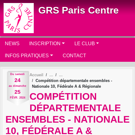
Panneau de gestion des cookies
GRS Paris Centre
NEWS
INSCRIPTION
LE CLUB
INFOS PRATIQUES
CONTACT
Du
samedi
Accueil
24
Compétition départementale ensembles -
Nationale 10, Fédérale A & Régionale
au
dimanche
25
COMPÉTITION
FÉVR.
2024
DÉPARTEMENTALE
ENSEMBLES - NATIONALE
10, FÉDÉRALE A &