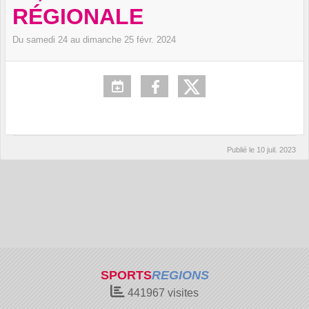
RÉGIONALE
Du
samedi
24
au
dimanche
25
févr.
2024
Publié le
10 juil. 2023
SPORTS
REGIONS
441967
visites