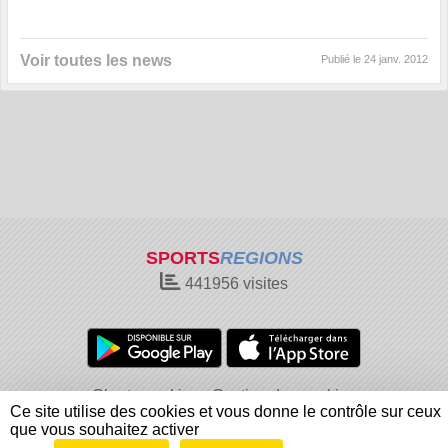
Voir toutes les news
Publié le
24 janv. 2012
SPORTS
REGIONS
441956
visites
Charte cookies
Gestion des cookies
Ce site utilise des cookies et vous donne le contrôle sur ceux
Informations légales
Signaler un contenu inapproprié
que vous souhaitez activer