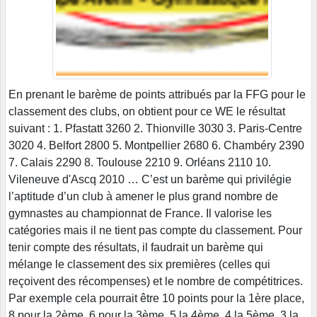
En prenant le barème de points attribués par la FFG pour le
classement des clubs, on obtient pour ce WE le résultat
suivant : 1. Pfastatt 3260 2. Thionville 3030 3. Paris-Centre
3020 4. Belfort 2800 5. Montpellier 2680 6. Chambéry 2390
7. Calais 2290 8. Toulouse 2210 9. Orléans 2110 10.
Vileneuve d'Ascq 2010 … C’est un barème qui privilégie
l’aptitude d’un club à amener le plus grand nombre de
gymnastes au championnat de France. Il valorise les
catégories mais il ne tient pas compte du classement. Pour
tenir compte des résultats, il faudrait un barème qui
mélange le classement des six premières (celles qui
reçoivent des récompenses) et le nombre de compétitrices.
Par exemple cela pourrait être 10 points pour la 1ère place,
8 pour la 2ème, 6 pour la 3ème, 5 la 4ème, 4 la 5ème, 3 la