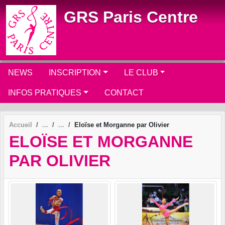
Panneau de gestion des cookies
GRS Paris Centre
NEWS
INSCRIPTION
LE CLUB
INFOS PRATIQUES
CONTACT
Accueil
Eloïse et Morganne par Olivier
ELOÏSE ET MORGANNE
PAR OLIVIER