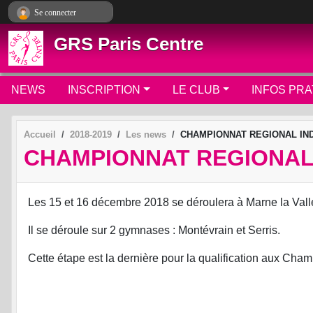
Panneau de gestion des cookies
Se connecter
GRS Paris Centre
NEWS
INSCRIPTION
LE CLUB
INFOS PRA
Accueil
2018-2019
Les news
CHAMPIONNAT REGIONAL IN
CHAMPIONNAT REGIONAL
Les 15 et 16 décembre 2018 se déroulera à Marne la Vall
Il se déroule sur 2 gymnases : Montévrain et Serris.
Cette étape est la dernière pour la qualification aux Ch