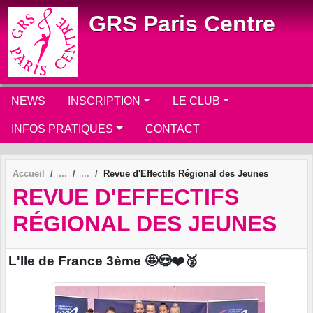
Panneau de gestion des cookies
GRS Paris Centre
NEWS
INSCRIPTION
LE CLUB
INFOS PRATIQUES
CONTACT
Accueil
Revue d'Effectifs Régional des Jeunes
REVUE D'EFFECTIFS
RÉGIONAL DES JEUNES
L'Ile de France 3ème 🤩😍❤️🥉